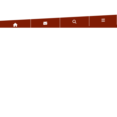
© Kommee Kampenhout
Bergstraat 56
1910 Berg
+32(0)16/65.60.61